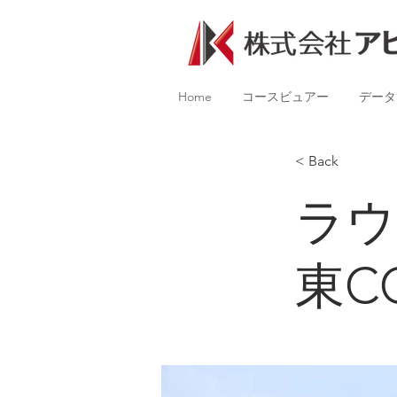
Home
コースビュアー
データ
< Back
ラウ
東C