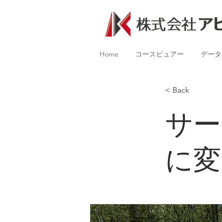
Home
コースビュアー
データ
< Back
サー
に変