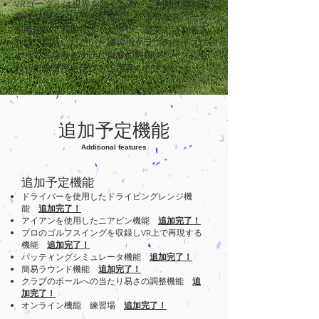
VRゴーグルは視界を防ぐため、ご利用の際には
周りに物がないことを確認し、十分なスペース
を確保して利用してください。必要とされる広
さはご用意いただいた練習用クラブのサイズに
よって異なります。ご自身の利用スペースに合
わせた練習用クラブをご用意ください。
追加予定機能
Additional features
追加予定機能
ドライバーを使用したドライビングレンジ機
能
追加完了！
アイアンを使用したニアピン機能
追加完了！
プロのゴルフスイングを収録しVR上で再現する
機能
追加完了！
パッティングシミュレータ機能
追加完了！
簡易ラウンド機能
追加完了！
クラブのボールへの当たり易さの調整機能
追
加完了！
オンライン機能 練習場
追加完了！