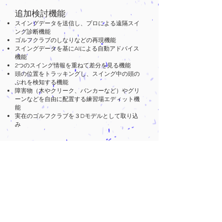
追加検討機能
スイングデータを送信し、プロによる遠隔スイ
ング診断機能
ゴルフクラブのしなりなどの再現機能
スイングデータを基にAIによる自動アドバイス
機能
2つのスイング情報を重ねて差分を見る機能
頭の位置をトラッキングし、スイング中の頭の
ぶれを検知する機能
​障害物（木やクリーク、バンカーなど）やグリ
ーンなどを自由に配置する練習場エディット機
能
実在のゴルフクラブを３Dモデルとして取り込
み
VRゴルフレンジch
YouTubeなどで追加した機能について随時公開
中です