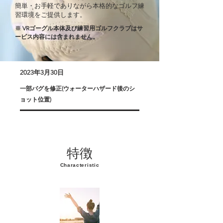
日経トレンディ6月号に掲載
簡単・お手軽でありながら本格的なゴルフ練
習環境をご提供します。
※ VRゴーグル本体及び練習用ゴルフクラブはサ
ービス内容には含まれません。
2023年3月30日
一部バグを修正(ウォーターハザード後のシ
ョット位置)
特徴
Characteristic
2023年3月30日
ラウンドモードに新機能"ミニマップ"を追加