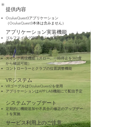
提供内容
OculusQuest3アプリケーション
（OculusQuest3本体は含みません）​
アプリケーション実装機能
ゴルフスイング診断（ゴルフスイングから各種
測定値を表示）
弾道再現機能（スイングの数値から動的に弾道
を動的に計算し再現）
スイング再現機能（スロー、一時停止を360度
から確認可能）
コントローラーとクラブの位置調整機能
VRシステム
​VRゴーグルはOculusQuest2を使用
アプリケーションはAPP LAB機能にて配信予定
​システムアップデート
定期的に機能追加や不具合の修正のアップデー
トを実施
​サービス利用上のご注意