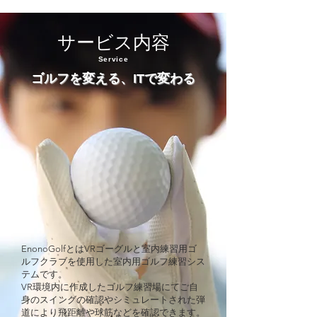
サービス内容
Service
ゴルフを変える​、ITで変わる
自宅で使えるVRゴルフ練習システム
- ​新着情報 -
NEWS
2023年12月26日
サービス名称をEnonoGolfに変更
​EnonoGolfとはVRゴーグルと室内練習用ゴ
ルフクラブを使用した室内用ゴルフ練習シス
テムです。
​VR環境内に作成したゴルフ練習場にてご自
身のスイングの確認やシミュレートされた弾
2023年5月12日
道により飛距離や球筋などを確認できます。